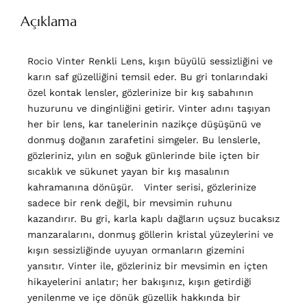
Açıklama
Rocio Vinter Renkli Lens, kışın büyülü sessizliğini ve
karın saf güzelliğini temsil eder. Bu gri tonlarındaki
özel kontak lensler, gözlerinize bir kış sabahının
huzurunu ve dinginliğini getirir. Vinter adını taşıyan
her bir lens, kar tanelerinin nazikçe düşüşünü ve
donmuş doğanın zarafetini simgeler. Bu lenslerle,
gözleriniz, yılın en soğuk günlerinde bile içten bir
sıcaklık ve sükunet yayan bir kış masalının
kahramanına dönüşür. Vinter serisi, gözlerinize
sadece bir renk değil, bir mevsimin ruhunu
kazandırır. Bu gri, karla kaplı dağların uçsuz bucaksız
manzaralarını, donmuş göllerin kristal yüzeylerini ve
kışın sessizliğinde uyuyan ormanların gizemini
yansıtır. Vinter ile, gözleriniz bir mevsimin en içten
hikayelerini anlatır; her bakışınız, kışın getirdiği
yenilenme ve içe dönük güzellik hakkında bir