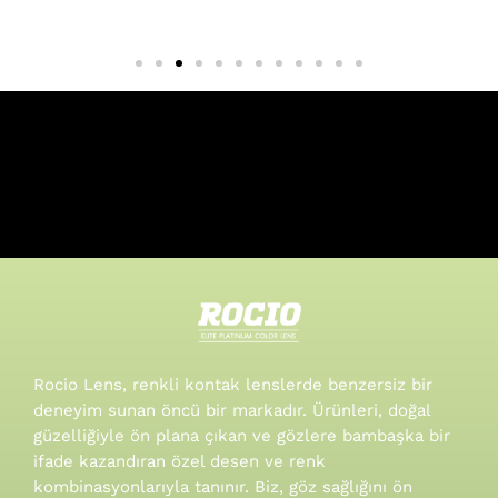
Rocio Lens, renkli kontak lenslerde benzersiz bir
deneyim sunan öncü bir markadır. Ürünleri, doğal
güzelliğiyle ön plana çıkan ve gözlere bambaşka bir
ifade kazandıran özel desen ve renk
kombinasyonlarıyla tanınır.
Biz, göz sağlığını ön