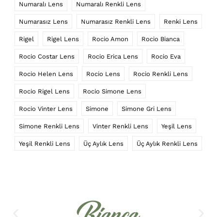
Numaralı Lens
Numaralı Renkli Lens
Numarasız Lens
Numarasız Renkli Lens
Renki Lens
Rigel
Rigel Lens
Rocio Amon
Rocio Bianca
Rocio Costar Lens
Rocio Erica Lens
Rocio Eva
Rocio Helen Lens
Rocio Lens
Rocio Renkli Lens
Rocio Rigel Lens
Rocio Simone Lens
Rocio Vinter Lens
Simone
Simone Gri Lens
Simone Renkli Lens
Vinter Renkli Lens
Yeşil Lens
Yeşil Renkli Lens
Üç Aylık Lens
Üç Aylık Renkli Lens