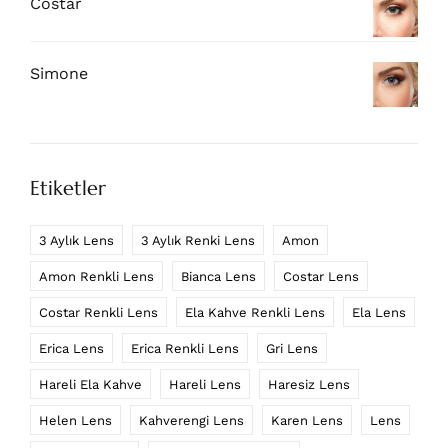
Costar
Simone
Etiketler
3 Aylık Lens
3 Aylık Renki Lens
Amon
Amon Renkli Lens
Bianca Lens
Costar Lens
Costar Renkli Lens
Ela Kahve Renkli Lens
Ela Lens
Erica Lens
Erica Renkli Lens
Gri Lens
Hareli Ela Kahve
Hareli Lens
Haresiz Lens
Helen Lens
Kahverengi Lens
Karen Lens
Lens