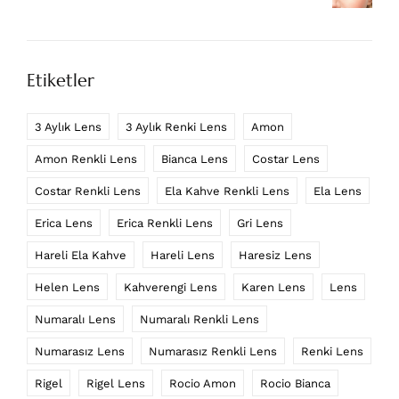
Etiketler
3 Aylık Lens
3 Aylık Renki Lens
Amon
Amon Renkli Lens
Bianca Lens
Costar Lens
Costar Renkli Lens
Ela Kahve Renkli Lens
Ela Lens
Erica Lens
Erica Renkli Lens
Gri Lens
Hareli Ela Kahve
Hareli Lens
Haresiz Lens
Helen Lens
Kahverengi Lens
Karen Lens
Lens
Numaralı Lens
Numaralı Renkli Lens
Numarasız Lens
Numarasız Renkli Lens
Renki Lens
Rigel
Rigel Lens
Rocio Amon
Rocio Bianca