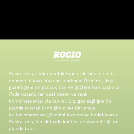
Rocio Lens, renkli kontak lenslerde benzersiz bir
deneyim sunan öncü bir markadır. Ürünleri, doğal
güzelliğiyle ön plana çıkan ve gözlere bambaşka bir
ifade kazandıran özel desen ve renk
kombinasyonlarıyla tanınır.
Biz, göz sağlığını ön
planda tutarak ürettiğimiz her bir lensle
kullanıcılarımızın güvenini kazanmayı hedefliyoruz.
Rocio Lens, her detayda kaliteyi ve güvenilirliği ön
planda tutar.