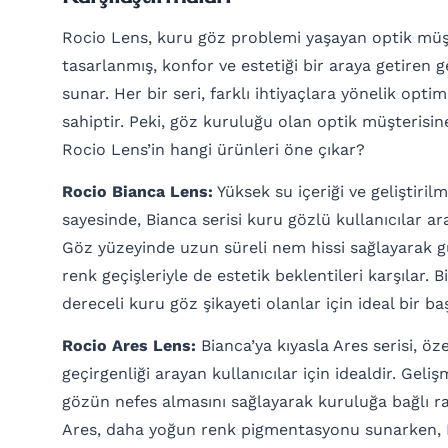
Rocio Lens, kuru göz problemi yaşayan optik müşt
tasarlanmış, konfor ve estetiği bir araya getiren g
sunar. Her bir seri, farklı ihtiyaçlara yönelik optim
sahiptir. Peki, göz kuruluğu olan optik müşterisine
Rocio Lens’in hangi ürünleri öne çıkar?
Rocio Bianca Lens:
Yüksek su içeriği ve geliştiril
sayesinde, Bianca serisi kuru gözlü kullanıcılar ar
Göz yüzeyinde uzun süreli nem hissi sağlayarak 
renk geçişleriyle de estetik beklentileri karşılar. B
dereceli kuru göz şikayeti olanlar için ideal bir baş
Rocio Ares Lens:
Bianca’ya kıyasla Ares serisi, öz
geçirgenliği arayan kullanıcılar için idealdir. Geliş
gözün nefes almasını sağlayarak kuruluğa bağlı ra
Ares, daha yoğun renk pigmentasyonu sunarken, B