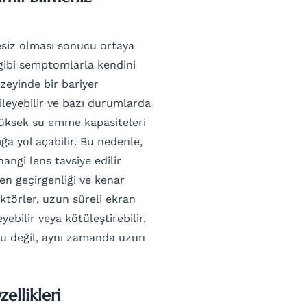
tesiz olması sonucu ortaya
 gibi semptomlarla kendini
üzeyinde bir bariyer
leyebilir ve bazı durumlarda
, yüksek su emme kapasiteleri
a yol açabilir. Bu nedenle,
ngi lens tavsiye edilir
jen geçirgenliği ve kenar
faktörler, uzun süreli ekran
ebilir veya kötüleştirebilir.
ru değil, aynı zamanda uzun
ellikleri