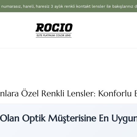
 numarasız, hareli, haresiz 3 aylık renkli kontakt lensler ile bakışlarınız 
lara Özel Renkli Lensler: Konforlu B
Olan Optik Müşterisine En Uygun