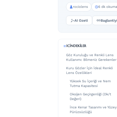
rociolens
6 dk okum
AI Ozeti
Baglantiy
ICINDEKILER
Göz Kuruluğu ve Renkli Lens
Kullanımı: Bilmeniz Gerekenler
Kuru Gözler İçin İdeal Renkli
Lens Özellikleri
Yüksek Su İçeriği ve Nem
Tutma Kapasitesi
Oksijen Geçirgenliği (Dk/t
Değeri)
İnce Kenar Tasarımı ve Yüzey
Pürüzsüzlüğü