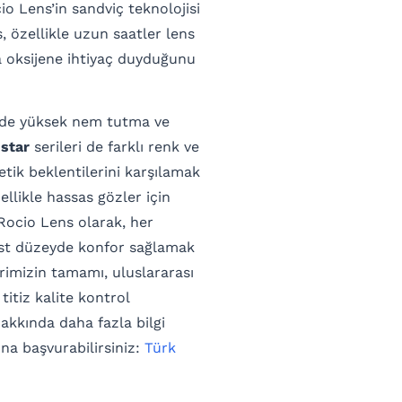
cio Lens’in sandviç teknolojisi
s, özellikle uzun saatler lens
a oksijene ihtiyaç duyduğunu
lde yüksek nem tutma ve
star
serileri de farklı renk ve
etik beklentilerini karşılamak
zellikle hassas gözler için
 Rocio Lens olarak, her
n üst düzeyde konfor sağlamak
rimizin tamamı, uluslararası
titiz kalite kontrol
kkında daha fazla bilgi
na başvurabilirsiniz:
Türk