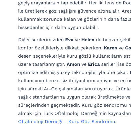
geçiş arayanlara hitap edebilir. Her iki lens de Ro
ile üretilerek göz sağlığını güvence altına alır. Are
kullanmak zorunda kalan ve gözlerinin daha fazl
hissedenler için daha uygun olabilir.
Diğer serilerimizden
Eva
ve
Helen
de benzer şeki
konfor özellikleriyle dikkat çekerken,
Karen
ve
Co
desen seçenekleriyle kuru gözlü kullanıcıların est
üzere tasarlanmıştır.
Amon
ve
Erica
serileri ise ö
optimize edilmiş yüzey teknolojileriyle öne çıkar.
kullanıcının benzersiz ihtiyaçlarını anlıyor ve e
için sürekli Ar-Ge çalışmaları yürütüyoruz. Ürünle
sağlık standartlarına uygun olarak üretilmekte ve 
süreçlerinden geçmektedir. Kuru göz sendromu ha
almak için Türk Oftalmoloji Derneği’nin kaynakları
Oftalmoloji Derneği – Kuru Göz Sendromu
.