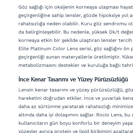
Göz sağlığı için oksijenin korneaya ulaşması haya
geçirgenliğine sahip lensler, gözde hipoksiye yol a
rahatsızlığa neden olabilir. Kuru göz sendromu o
da belirginleşebilir. Bu nedenle, yüksek Dk/t değer
korneaya etkin bir şekilde ulaştıran lensler tercih
Elite Platinum Color Lens serisi, göz sağlığını ön
geçirgenliği sunan materyallerle üretilmiştir. Yüks
metabolizmasını destekler ve kuruluğa bağlı tahriş 
İnce Kenar Tasarımı ve Yüzey Pürüzsüzlüğü
Lensin kenar tasarımı ve yüzey pürüzsüzlüğü, göz
hareketini doğrudan etkiler. İnce ve yuvarlak kenar
daha az sürtünme yaratarak rahatsızlığı minimize 
altında daha iyi dolaşımını sağlar. Rocio Lens, b
kullanıcıların gün boyu konforlu bir deneyim yaş
yüzeyler ayrıca protein ve lipid birikimini azaltar