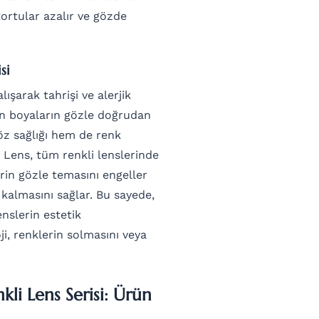
tortular azalır ve gözde
si
şarak tahrişi ve alerjik
ılan boyaların gözle doğrudan
öz sağlığı hem de renk
io Lens, tüm renkli lenslerinde
erin gözle temasını engeller
 kalmasını sağlar. Bu sayede,
enslerin estetik
ji, renklerin solmasını veya
li Lens Serisi: Ürün