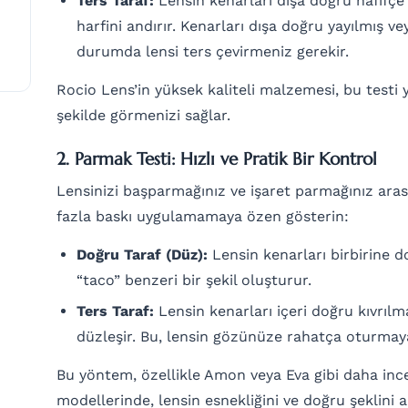
Ters Taraf:
Lensin kenarları dışa doğru hafifçe a
harfini andırır. Kenarları dışa doğru yayılmış ve
durumda lensi ters çevirmeniz gerekir.
Rocio Lens’in yüksek kaliteli malzemesi, bu testi 
şekilde görmenizi sağlar.
2. Parmak Testi: Hızlı ve Pratik Bir Kontrol
Lensinizi başparmağınız ve işaret parmağınız arası
fazla baskı uygulamamaya özen gösterin:
Doğru Taraf (Düz):
Lensin kenarları birbirine d
“taco” benzeri bir şekil oluşturur.
Ters Taraf:
Lensin kenarları içeri doğru kıvrılma
düzleşir. Bu, lensin gözünüze rahatça oturmayac
Bu yöntem, özellikle Amon veya Eva gibi daha ince
modellerinde, lensin esnekliğini ve doğru şeklini 