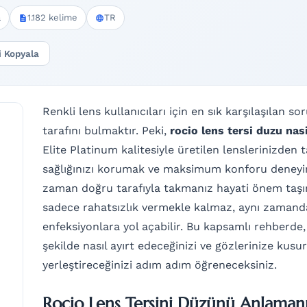
a
1.182 kelime
TR
i Kopyala
Renkli lens kullanıcıları için en sık karşılaşılan s
tarafını bulmaktır. Peki,
rocio lens tersi duzu nasi
Elite Platinum kalitesiyle üretilen lenslerinizden
sağlığınızı korumak ve maksimum konforu deneyim
zaman doğru tarafıyla takmanız hayati önem taşır. 
sadece rahatsızlık vermekle kalmaz, aynı zamanda
enfeksiyonlara yol açabilir. Bu kapsamlı rehberde,
şekilde nasıl ayırt edeceğinizi ve gözlerinize kusu
yerleştireceğinizi adım adım öğreneceksiniz.
Rocio Lens Tersini Düzünü Anlaman