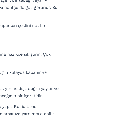
çılır, bir tabağı veya “V”
ya hafifçe dalgalı görünür. Bu
yaparken şeklini net bir
na nazikçe sıkıştırın. Çok
oğru kolayca kapanır ve
k yerine dışa doğru yayılır ve
ağının bir işaretidir.
 yapılı Rocio Lens
anlamanıza yardımcı olabilir.