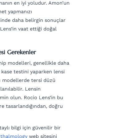
manın en iyi yoludur. Amon’un
 net yapmanızı
tinde daha belirgin sonuçlar
 Lens’in vaat ettiği doğal
esi Gerekenler
hip modelleri, genellikle daha
, kase testini yaparken lensi
u modellerde tersi düzü
anılabilir. Lensin
min olun. Rocio Lens’in bu
e tasarlandığından, doğru
lı bilgi için güvenilir bir
thalmology
web sitesini