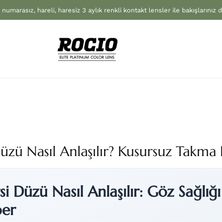
 numarasız, hareli, haresiz 3 aylık renkli kontakt lensler ile bakışlarınız 
Düzü Nasıl Anlaşılır? Kusursuz Takma
i Düzü Nasıl Anlaşılır: Göz Sağlığ
ber