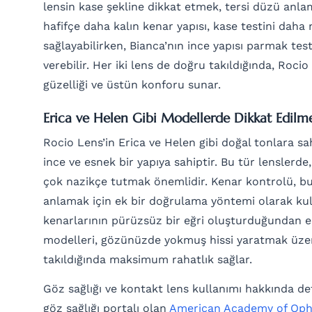
lensin kase şekline dikkat etmek, tersi düzü anla
hafifçe daha kalın kenar yapısı, kase testini daha
sağlayabilirken, Bianca’nın ince yapısı parmak tes
verebilir. Her iki lens de doğru takıldığında, Rocio
güzelliği ve üstün konforu sunar.
Erica ve Helen Gibi Modellerde Dikkat Edilm
Rocio Lens’in Erica ve Helen gibi doğal tonlara sa
ince ve esnek bir yapıya sahiptir. Bu tür lenslerde
çok nazikçe tutmak önemlidir. Kenar kontrolü, b
anlamak için ek bir doğrulama yöntemi olarak kull
kenarlarının pürüzsüz bir eğri oluşturduğundan e
modelleri, gözünüzde yokmuş hissi yaratmak üzer
takıldığında maksimum rahatlık sağlar.
Göz sağlığı ve kontakt lens kullanımı hakkında detay
göz sağlığı portalı olan
American Academy of Oph