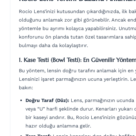
Rocio Lens’inizi kutusundan çıkardığınızda, ilk b
olduğunu anlamak zor gibi görünebilir. Ancak end
yöntemle bu ayrımı kolayca yapabilirsiniz. Unutma
konforunu ön planda tutan özel tasarımlara sahipt
bulmayı daha da kolaylaştırır.
1. Kase Testi (Bowl Testi): En Güvenilir Yönte
Bu yöntem, lensin doğru tarafını anlamak için en y
Lensinizi işaret parmağınızın ucuna yerleştirin. L
bakın:
Doğru Taraf (Düz):
Lens, parmağınızın ucunda
veya “U” harfi şeklinde durur. Kenarları yukarı 
bir kaseyi andırır. Bu, Rocio Lens’inizin gözün
hazır olduğu anlamına gelir.