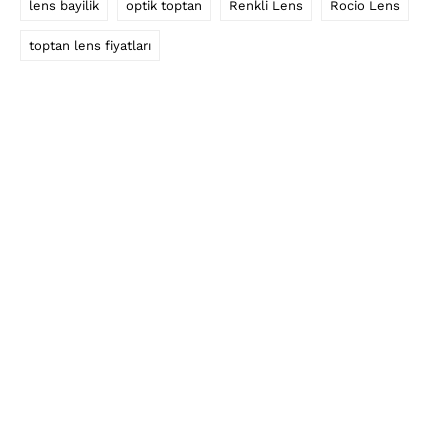
lens bayilik
optik toptan
Renkli Lens
Rocio Lens
toptan lens fiyatları