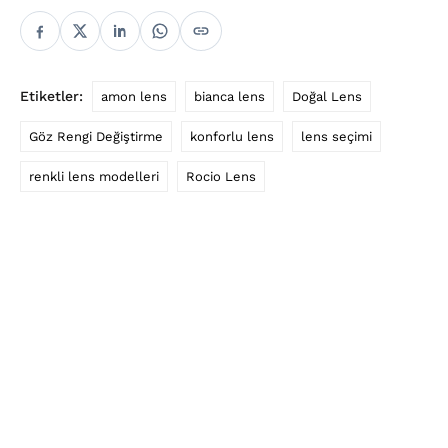
Etiketler:
amon lens
bianca lens
Doğal Lens
Göz Rengi Değiştirme
konforlu lens
lens seçimi
renkli lens modelleri
Rocio Lens