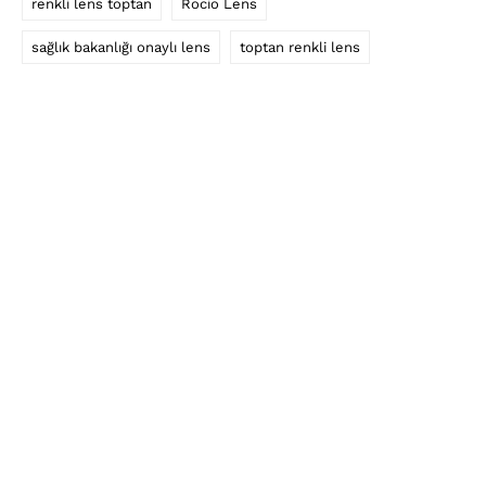
renkli lens toptan
Rocio Lens
sağlık bakanlığı onaylı lens
toptan renkli lens