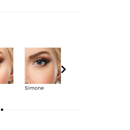
Simone
Amon
Rige