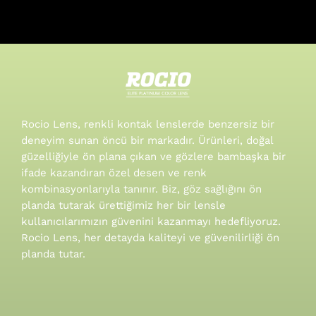
Rocio Lens, renkli kontak lenslerde benzersiz bir
deneyim sunan öncü bir markadır. Ürünleri, doğal
güzelliğiyle ön plana çıkan ve gözlere bambaşka bir
ifade kazandıran özel desen ve renk
kombinasyonlarıyla tanınır.
Biz, göz sağlığını ön
planda tutarak ürettiğimiz her bir lensle
kullanıcılarımızın güvenini kazanmayı hedefliyoruz.
Rocio Lens, her detayda kaliteyi ve güvenilirliği ön
planda tutar.