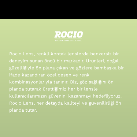
Rocio Lens, renkli kontak lenslerde benzersiz bir
deneyim sunan öncü bir markadır. Ürünleri, doğal
güzelliğiyle ön plana çıkan ve gözlere bambaşka bir
ifade kazandıran özel desen ve renk
kombinasyonlarıyla tanınır.
Biz, göz sağlığını ön
planda tutarak ürettiğimiz her bir lensle
kullanıcılarımızın güvenini kazanmayı hedefliyoruz.
Rocio Lens, her detayda kaliteyi ve güvenilirliği ön
planda tutar.