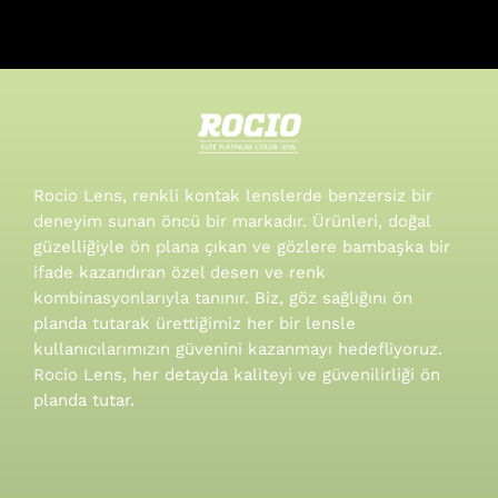
Rocio Lens, renkli kontak lenslerde benzersiz bir
deneyim sunan öncü bir markadır. Ürünleri, doğal
güzelliğiyle ön plana çıkan ve gözlere bambaşka bir
ifade kazandıran özel desen ve renk
kombinasyonlarıyla tanınır.
Biz, göz sağlığını ön
planda tutarak ürettiğimiz her bir lensle
kullanıcılarımızın güvenini kazanmayı hedefliyoruz.
Rocio Lens, her detayda kaliteyi ve güvenilirliği ön
planda tutar.