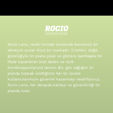
Rocio Lens, renkli kontak lenslerde benzersiz bir
deneyim sunan öncü bir markadır. Ürünleri, doğal
güzelliğiyle ön plana çıkan ve gözlere bambaşka bir
ifade kazandıran özel desen ve renk
kombinasyonlarıyla tanınır.
Biz, göz sağlığını ön
planda tutarak ürettiğimiz her bir lensle
kullanıcılarımızın güvenini kazanmayı hedefliyoruz.
Rocio Lens, her detayda kaliteyi ve güvenilirliği ön
planda tutar.