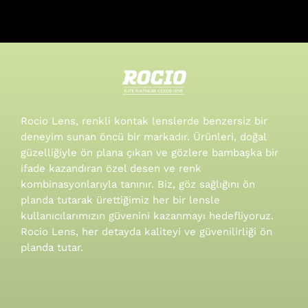
Rocio Lens, renkli kontak lenslerde benzersiz bir
deneyim sunan öncü bir markadır. Ürünleri, doğal
güzelliğiyle ön plana çıkan ve gözlere bambaşka bir
ifade kazandıran özel desen ve renk
kombinasyonlarıyla tanınır.
Biz, göz sağlığını ön
planda tutarak ürettiğimiz her bir lensle
kullanıcılarımızın güvenini kazanmayı hedefliyoruz.
Rocio Lens, her detayda kaliteyi ve güvenilirliği ön
planda tutar.