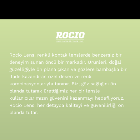
Rocio Lens, renkli kontak lenslerde benzersiz bir
deneyim sunan öncü bir markadır. Ürünleri, doğal
güzelliğiyle ön plana çıkan ve gözlere bambaşka bir
ifade kazandıran özel desen ve renk
kombinasyonlarıyla tanınır.
Biz, göz sağlığını ön
planda tutarak ürettiğimiz her bir lensle
kullanıcılarımızın güvenini kazanmayı hedefliyoruz.
Rocio Lens, her detayda kaliteyi ve güvenilirliği ön
planda tutar.