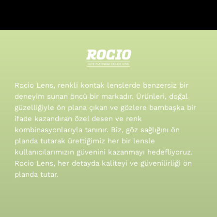
Rocio Lens, renkli kontak lenslerde benzersiz bir
deneyim sunan öncü bir markadır. Ürünleri, doğal
güzelliğiyle ön plana çıkan ve gözlere bambaşka bir
ifade kazandıran özel desen ve renk
kombinasyonlarıyla tanınır.
Biz, göz sağlığını ön
planda tutarak ürettiğimiz her bir lensle
kullanıcılarımızın güvenini kazanmayı hedefliyoruz.
Rocio Lens, her detayda kaliteyi ve güvenilirliği ön
planda tutar.