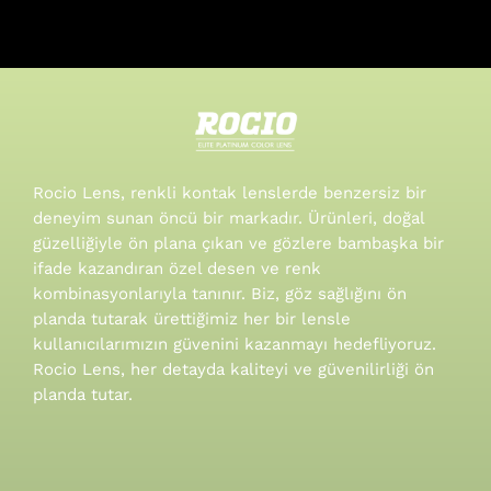
Rocio Lens, renkli kontak lenslerde benzersiz bir
deneyim sunan öncü bir markadır. Ürünleri, doğal
güzelliğiyle ön plana çıkan ve gözlere bambaşka bir
ifade kazandıran özel desen ve renk
kombinasyonlarıyla tanınır.
Biz, göz sağlığını ön
planda tutarak ürettiğimiz her bir lensle
kullanıcılarımızın güvenini kazanmayı hedefliyoruz.
Rocio Lens, her detayda kaliteyi ve güvenilirliği ön
planda tutar.