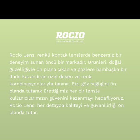
Rocio Lens, renkli kontak lenslerde benzersiz bir
deneyim sunan öncü bir markadır. Ürünleri, doğal
güzelliğiyle ön plana çıkan ve gözlere bambaşka bir
ifade kazandıran özel desen ve renk
kombinasyonlarıyla tanınır.
Biz, göz sağlığını ön
planda tutarak ürettiğimiz her bir lensle
kullanıcılarımızın güvenini kazanmayı hedefliyoruz.
Rocio Lens, her detayda kaliteyi ve güvenilirliği ön
planda tutar.