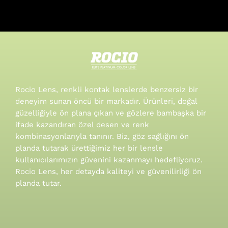
Rocio Lens, renkli kontak lenslerde benzersiz bir
deneyim sunan öncü bir markadır. Ürünleri, doğal
güzelliğiyle ön plana çıkan ve gözlere bambaşka bir
ifade kazandıran özel desen ve renk
kombinasyonlarıyla tanınır.
Biz, göz sağlığını ön
planda tutarak ürettiğimiz her bir lensle
kullanıcılarımızın güvenini kazanmayı hedefliyoruz.
Rocio Lens, her detayda kaliteyi ve güvenilirliği ön
planda tutar.