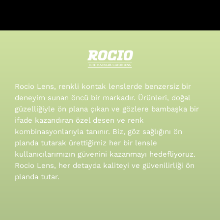
Rocio Lens, renkli kontak lenslerde benzersiz bir
deneyim sunan öncü bir markadır. Ürünleri, doğal
güzelliğiyle ön plana çıkan ve gözlere bambaşka bir
ifade kazandıran özel desen ve renk
kombinasyonlarıyla tanınır.
Biz, göz sağlığını ön
planda tutarak ürettiğimiz her bir lensle
kullanıcılarımızın güvenini kazanmayı hedefliyoruz.
Rocio Lens, her detayda kaliteyi ve güvenilirliği ön
planda tutar.