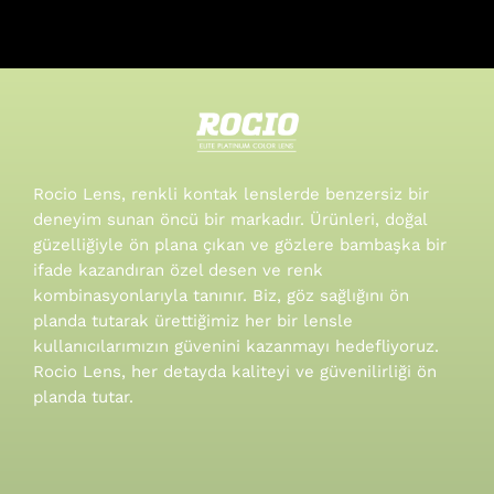
Rocio Lens, renkli kontak lenslerde benzersiz bir
deneyim sunan öncü bir markadır. Ürünleri, doğal
güzelliğiyle ön plana çıkan ve gözlere bambaşka bir
ifade kazandıran özel desen ve renk
kombinasyonlarıyla tanınır.
Biz, göz sağlığını ön
planda tutarak ürettiğimiz her bir lensle
kullanıcılarımızın güvenini kazanmayı hedefliyoruz.
Rocio Lens, her detayda kaliteyi ve güvenilirliği ön
planda tutar.