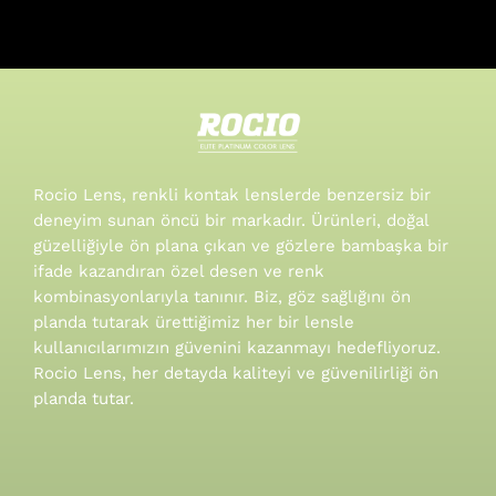
Rocio Lens, renkli kontak lenslerde benzersiz bir
deneyim sunan öncü bir markadır. Ürünleri, doğal
güzelliğiyle ön plana çıkan ve gözlere bambaşka bir
ifade kazandıran özel desen ve renk
kombinasyonlarıyla tanınır.
Biz, göz sağlığını ön
planda tutarak ürettiğimiz her bir lensle
kullanıcılarımızın güvenini kazanmayı hedefliyoruz.
Rocio Lens, her detayda kaliteyi ve güvenilirliği ön
planda tutar.