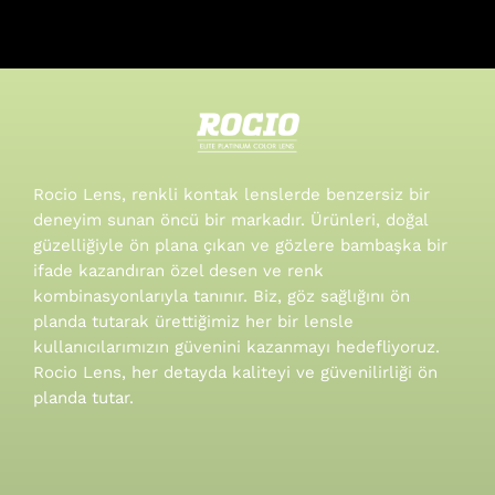
Rocio Lens, renkli kontak lenslerde benzersiz bir
deneyim sunan öncü bir markadır. Ürünleri, doğal
güzelliğiyle ön plana çıkan ve gözlere bambaşka bir
ifade kazandıran özel desen ve renk
kombinasyonlarıyla tanınır.
Biz, göz sağlığını ön
planda tutarak ürettiğimiz her bir lensle
kullanıcılarımızın güvenini kazanmayı hedefliyoruz.
Rocio Lens, her detayda kaliteyi ve güvenilirliği ön
planda tutar.