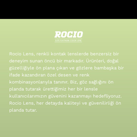
Rocio Lens, renkli kontak lenslerde benzersiz bir
deneyim sunan öncü bir markadır. Ürünleri, doğal
güzelliğiyle ön plana çıkan ve gözlere bambaşka bir
ifade kazandıran özel desen ve renk
kombinasyonlarıyla tanınır.
Biz, göz sağlığını ön
planda tutarak ürettiğimiz her bir lensle
kullanıcılarımızın güvenini kazanmayı hedefliyoruz.
Rocio Lens, her detayda kaliteyi ve güvenilirliği ön
planda tutar.