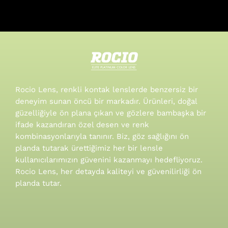
Rocio Lens, renkli kontak lenslerde benzersiz bir
deneyim sunan öncü bir markadır. Ürünleri, doğal
güzelliğiyle ön plana çıkan ve gözlere bambaşka bir
ifade kazandıran özel desen ve renk
kombinasyonlarıyla tanınır.
Biz, göz sağlığını ön
planda tutarak ürettiğimiz her bir lensle
kullanıcılarımızın güvenini kazanmayı hedefliyoruz.
Rocio Lens, her detayda kaliteyi ve güvenilirliği ön
planda tutar.