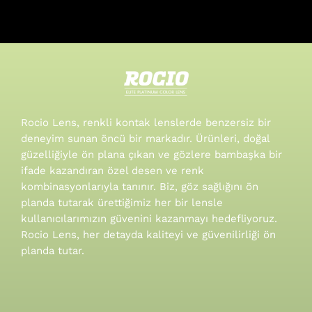
Rocio Lens, renkli kontak lenslerde benzersiz bir
deneyim sunan öncü bir markadır. Ürünleri, doğal
güzelliğiyle ön plana çıkan ve gözlere bambaşka bir
ifade kazandıran özel desen ve renk
kombinasyonlarıyla tanınır.
Biz, göz sağlığını ön
planda tutarak ürettiğimiz her bir lensle
kullanıcılarımızın güvenini kazanmayı hedefliyoruz.
Rocio Lens, her detayda kaliteyi ve güvenilirliği ön
planda tutar.