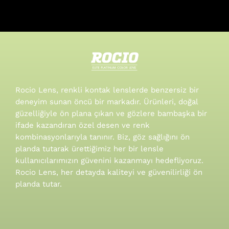
Rocio Lens, renkli kontak lenslerde benzersiz bir
deneyim sunan öncü bir markadır. Ürünleri, doğal
güzelliğiyle ön plana çıkan ve gözlere bambaşka bir
ifade kazandıran özel desen ve renk
kombinasyonlarıyla tanınır.
Biz, göz sağlığını ön
planda tutarak ürettiğimiz her bir lensle
kullanıcılarımızın güvenini kazanmayı hedefliyoruz.
Rocio Lens, her detayda kaliteyi ve güvenilirliği ön
planda tutar.