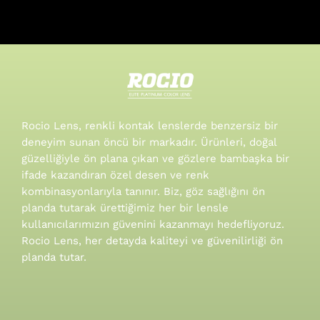
Rocio Lens, renkli kontak lenslerde benzersiz bir
deneyim sunan öncü bir markadır. Ürünleri, doğal
güzelliğiyle ön plana çıkan ve gözlere bambaşka bir
ifade kazandıran özel desen ve renk
kombinasyonlarıyla tanınır.
Biz, göz sağlığını ön
planda tutarak ürettiğimiz her bir lensle
kullanıcılarımızın güvenini kazanmayı hedefliyoruz.
Rocio Lens, her detayda kaliteyi ve güvenilirliği ön
planda tutar.