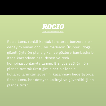
Rocio Lens, renkli kontak lenslerde benzersiz bir
deneyim sunan öncü bir markadır. Ürünleri, doğal
güzelliğiyle ön plana çıkan ve gözlere bambaşka bir
ifade kazandıran özel desen ve renk
kombinasyonlarıyla tanınır.
Biz, göz sağlığını ön
planda tutarak ürettiğimiz her bir lensle
kullanıcılarımızın güvenini kazanmayı hedefliyoruz.
Rocio Lens, her detayda kaliteyi ve güvenilirliği ön
planda tutar.