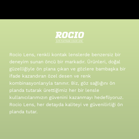
Rocio Lens, renkli kontak lenslerde benzersiz bir
deneyim sunan öncü bir markadır. Ürünleri, doğal
güzelliğiyle ön plana çıkan ve gözlere bambaşka bir
ifade kazandıran özel desen ve renk
kombinasyonlarıyla tanınır.
Biz, göz sağlığını ön
planda tutarak ürettiğimiz her bir lensle
kullanıcılarımızın güvenini kazanmayı hedefliyoruz.
Rocio Lens, her detayda kaliteyi ve güvenilirliği ön
planda tutar.