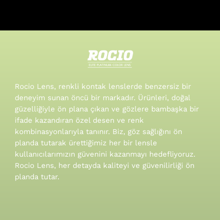
Rocio Lens, renkli kontak lenslerde benzersiz bir
deneyim sunan öncü bir markadır. Ürünleri, doğal
güzelliğiyle ön plana çıkan ve gözlere bambaşka bir
ifade kazandıran özel desen ve renk
kombinasyonlarıyla tanınır.
Biz, göz sağlığını ön
planda tutarak ürettiğimiz her bir lensle
kullanıcılarımızın güvenini kazanmayı hedefliyoruz.
Rocio Lens, her detayda kaliteyi ve güvenilirliği ön
planda tutar.