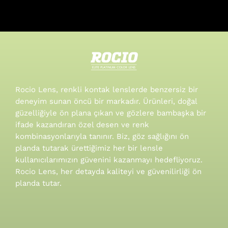
Rocio Lens, renkli kontak lenslerde benzersiz bir
deneyim sunan öncü bir markadır. Ürünleri, doğal
güzelliğiyle ön plana çıkan ve gözlere bambaşka bir
ifade kazandıran özel desen ve renk
kombinasyonlarıyla tanınır.
Biz, göz sağlığını ön
planda tutarak ürettiğimiz her bir lensle
kullanıcılarımızın güvenini kazanmayı hedefliyoruz.
Rocio Lens, her detayda kaliteyi ve güvenilirliği ön
planda tutar.