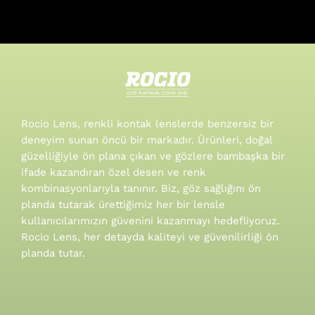
Rocio Lens, renkli kontak lenslerde benzersiz bir
deneyim sunan öncü bir markadır. Ürünleri, doğal
güzelliğiyle ön plana çıkan ve gözlere bambaşka bir
ifade kazandıran özel desen ve renk
kombinasyonlarıyla tanınır.
Biz, göz sağlığını ön
planda tutarak ürettiğimiz her bir lensle
kullanıcılarımızın güvenini kazanmayı hedefliyoruz.
Rocio Lens, her detayda kaliteyi ve güvenilirliği ön
planda tutar.