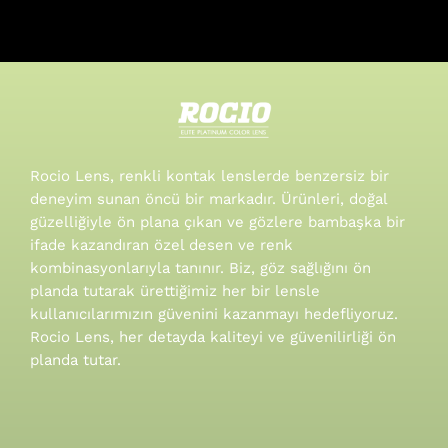
Rocio Lens, renkli kontak lenslerde benzersiz bir
deneyim sunan öncü bir markadır. Ürünleri, doğal
güzelliğiyle ön plana çıkan ve gözlere bambaşka bir
ifade kazandıran özel desen ve renk
kombinasyonlarıyla tanınır.
Biz, göz sağlığını ön
planda tutarak ürettiğimiz her bir lensle
kullanıcılarımızın güvenini kazanmayı hedefliyoruz.
Rocio Lens, her detayda kaliteyi ve güvenilirliği ön
planda tutar.