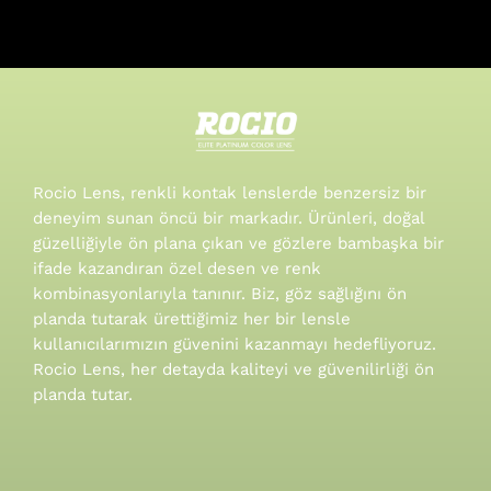
Rocio Lens, renkli kontak lenslerde benzersiz bir
deneyim sunan öncü bir markadır. Ürünleri, doğal
güzelliğiyle ön plana çıkan ve gözlere bambaşka bir
ifade kazandıran özel desen ve renk
kombinasyonlarıyla tanınır.
Biz, göz sağlığını ön
planda tutarak ürettiğimiz her bir lensle
kullanıcılarımızın güvenini kazanmayı hedefliyoruz.
Rocio Lens, her detayda kaliteyi ve güvenilirliği ön
planda tutar.