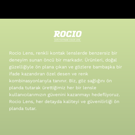
Rocio Lens, renkli kontak lenslerde benzersiz bir
deneyim sunan öncü bir markadır. Ürünleri, doğal
güzelliğiyle ön plana çıkan ve gözlere bambaşka bir
ifade kazandıran özel desen ve renk
kombinasyonlarıyla tanınır.
Biz, göz sağlığını ön
planda tutarak ürettiğimiz her bir lensle
kullanıcılarımızın güvenini kazanmayı hedefliyoruz.
Rocio Lens, her detayda kaliteyi ve güvenilirliği ön
planda tutar.