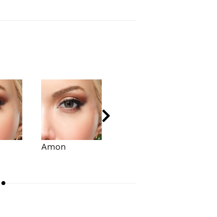
Amon
Costar
Eva