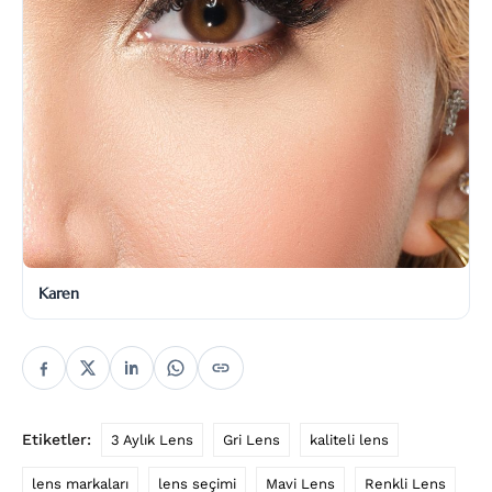
Karen
Etiketler:
3 Aylık Lens
Gri Lens
kaliteli lens
lens markaları
lens seçimi
Mavi Lens
Renkli Lens