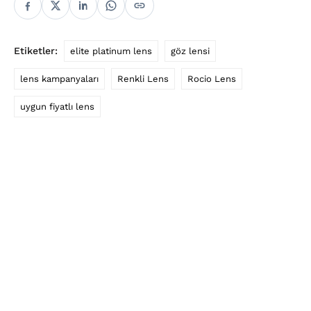
Etiketler:
elite platinum lens
göz lensi
lens kampanyaları
Renkli Lens
Rocio Lens
uygun fiyatlı lens