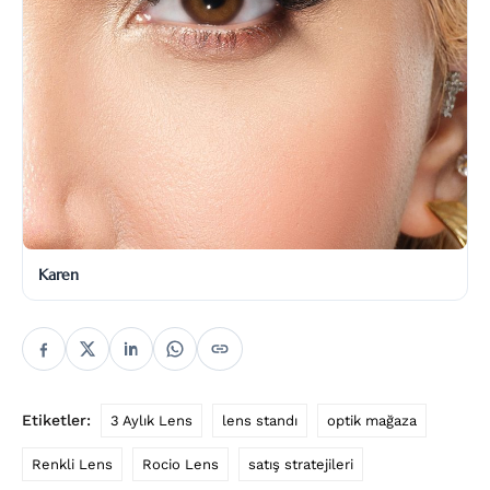
Karen
Etiketler:
3 Aylık Lens
lens standı
optik mağaza
Renkli Lens
Rocio Lens
satış stratejileri