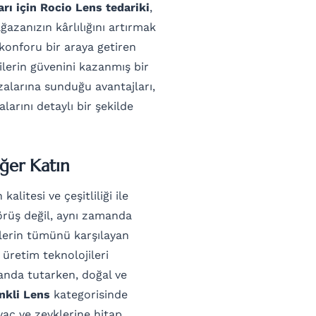
rı için Rocio Lens tedariki
,
azanızın kârlılığını artırmak
 konforu bir araya getiren
cilerin güvenini kazanmış bir
alarına sunduğu avantajları,
alarını detaylı bir şekilde
ğer Katın
litesi ve çeşitliliği ile
görüş değil, aynı zamanda
ilerin tümünü karşılayan
ş üretim teknolojileri
landa tutarken, doğal ve
nkli Lens
kategorisinde
yaç ve zevklerine hitap