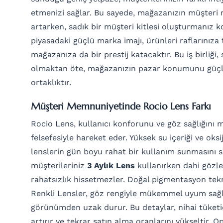
etmenizi sağlar. Bu sayede, mağazanızın müşteri
artarken, sadık bir müşteri kitlesi oluşturmanız ko
piyasadaki güçlü marka imajı, ürünleri raflarınıza
mağazanıza da bir prestij katacaktır. Bu iş birliği, 
olmaktan öte, mağazanızın pazar konumunu güçlen
ortaklıktır.
Müşteri Memnuniyetinde Rocio Lens Farkı
Rocio Lens, kullanıcı konforunu ve göz sağlığını 
felsefesiyle hareket eder. Yüksek su içeriği ve oksij
lenslerin gün boyu rahat bir kullanım sunmasını s
müşterileriniz
3 Aylık Lens
kullanırken dahi gözle
rahatsızlık hissetmezler. Doğal pigmentasyon tekno
Renkli Lensler, göz rengiyle mükemmel uyum sağl
görünümden uzak durur. Bu detaylar, nihai tüketi
artırır ve tekrar satın alma oranlarını yükseltir. O