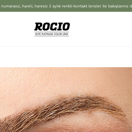
 numarasız, hareli, haresiz 3 aylık renkli kontakt lensler ile bakışlarınız 