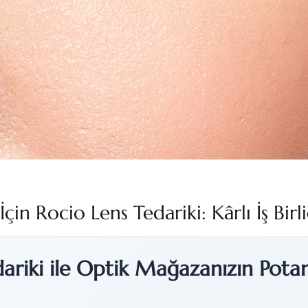
çin Rocio Lens Tedariki: Kârlı İş Birl
ariki ile Optik Mağazanızın Potans