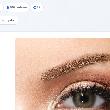
a
867 kelime
TR
i Kopyala
e