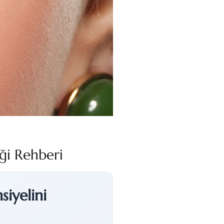
iği Rehberi
iyelini