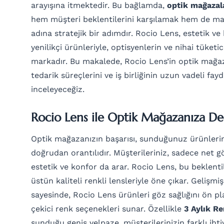
arayışına itmektedir. Bu bağlamda,
optik mağazala
hem müşteri beklentilerini karşılamak hem de mağ
adına stratejik bir adımdır. Rocio Lens, estetik ve
yenilikçi ürünleriyle, optisyenlerin ve nihai tüketi
markadır. Bu makalede, Rocio Lens’in optik mağaz
tedarik süreçlerini ve iş birliğinin uzun vadeli fayd
inceleyeceğiz.
Rocio Lens ile Optik Mağazanıza De
Optik mağazanızın başarısı, sunduğunuz ürünlerin ka
doğrudan orantılıdır. Müşterileriniz, sadece net 
estetik ve konfor da arar. Rocio Lens, bu beklent
üstün kaliteli renkli lensleriyle öne çıkar. Gelişmi
sayesinde, Rocio Lens ürünleri göz sağlığını ön p
çekici renk seçenekleri sunar. Özellikle
3 Aylık Re
sunduğu geniş yelpaze, müşterilerinizin farklı ihti