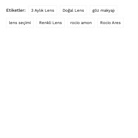
Etiketler:
3 Aylık Lens
Doğal Lens
göz makyajı
lens seçimi
Renkli Lens
rocio amon
Rocio Ares