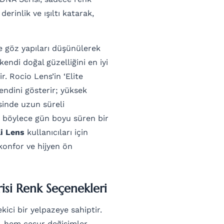
rinlik ve ışıltı katarak,
ve göz yapıları düşünülerek
kendi doğal güzelliğini en iyi
. Rocio Lens’in ‘Elite
endini gösterir; yüksek
sinde uzun süreli
 böylece gün boyu süren bir
li Lens
kullanıcıları için
konfor ve hijyen ön
isi Renk Seçenekleri
ici bir yelpazeye sahiptir.
r, hem cesur değişimler