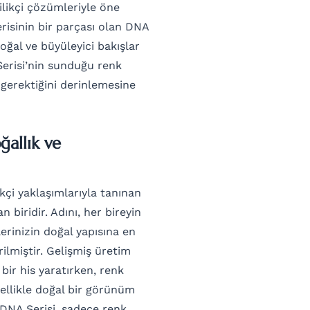
ilikçi çözümleriyle öne
erisinin bir parçası olan DNA
ğal ve büyüleyici bakışlar
erisi’nin sunduğu renk
 gerektiğini derinlemesine
allık ve
ikçi yaklaşımlarıyla tanınan
 biridir. Adını, her bireyin
rinizin doğal yapısına en
ilmiştir. Gelişmiş üretim
bir his yaratırken, renk
zellikle doğal bir görünüm
o DNA Serisi, sadece renk