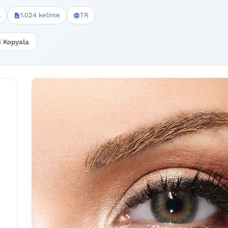
a
1.024 kelime
TR
i Kopyala