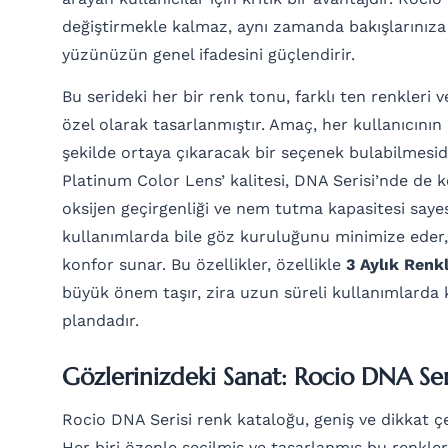
değiştirmekle kalmaz, aynı zamanda bakışlarınıza de
yüzünüzün genel ifadesini güçlendirir.
Bu serideki her bir renk tonu, farklı ten renkleri 
özel olarak tasarlanmıştır. Amaç, her kullanıcının 
şekilde ortaya çıkaracak bir seçenek bulabilmesidir
Platinum Color Lens’ kalitesi, DNA Serisi’nde de k
oksijen geçirgenliği ve nem tutma kapasitesi saye
kullanımlarda bile göz kuruluğunu minimize eder,
konfor sunar. Bu özellikler, özellikle
3 Aylık Renk
büyük önem taşır, zira uzun süreli kullanımlarda 
plandadır.
Gözlerinizdeki Sanat: Rocio DNA Ser
Rocio DNA Serisi renk kataloğu, geniş ve dikkat çek
Her biri özenle seçilmiş ve tasarlanmış bu renkle