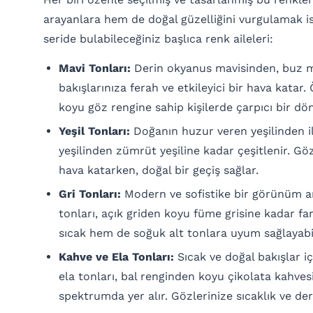
arayanlara hem de doğal güzelliğini vurgulamak is
seride bulabileceğiniz başlıca renk aileleri:
Mavi Tonları:
Derin okyanus mavisinden, buz m
bakışlarınıza ferah ve etkileyici bir hava katar. 
koyu göz rengine sahip kişilerde çarpıcı bir dö
Yeşil Tonları:
Doğanın huzur veren yeşilinden i
yeşilinden zümrüt yeşiline kadar çeşitlenir. Göz
hava katarken, doğal bir geçiş sağlar.
Gri Tonları:
Modern ve sofistike bir görünüm ara
tonları, açık griden koyu füme grisine kadar fa
sıcak hem de soğuk alt tonlara uyum sağlayabil
Kahve ve Ela Tonları:
Sıcak ve doğal bakışlar i
ela tonları, bal renginden koyu çikolata kahves
spektrumda yer alır. Gözlerinize sıcaklık ve deri