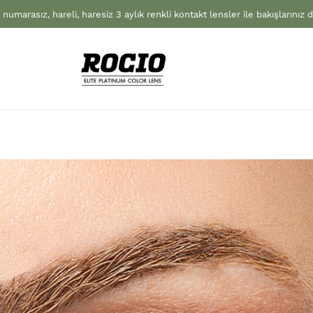
 numarasız, hareli, haresiz 3 aylık renkli kontakt lensler ile bakışlarınız 