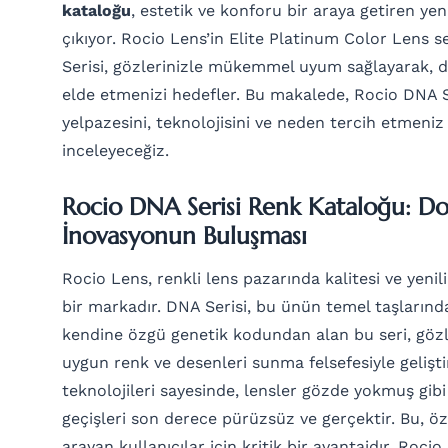
kataloğu
, estetik ve konforu bir araya getiren yen
çıkıyor. Rocio Lens’in Elite Platinum Color Lens s
Serisi, gözlerinizle mükemmel uyum sağlayarak, do
elde etmenizi hedefler. Bu makalede, Rocio DNA S
yelpazesini, teknolojisini ve neden tercih etmeniz
inceleyeceğiz.
Rocio DNA Serisi Renk Kataloğu: Doğ
İnovasyonun Buluşması
Rocio Lens, renkli lens pazarında kalitesi ve yenil
bir markadır. DNA Serisi, bu ünün temel taşlarından
kendine özgü genetik kodundan alan bu seri, gözle
uygun renk ve desenleri sunma felsefesiyle geliştir
teknolojileri sayesinde, lensler gözde yokmuş gibi 
geçişleri son derece pürüzsüz ve gerçektir. Bu, ö
arayan kullanıcılar için kritik bir avantajdır. Roci