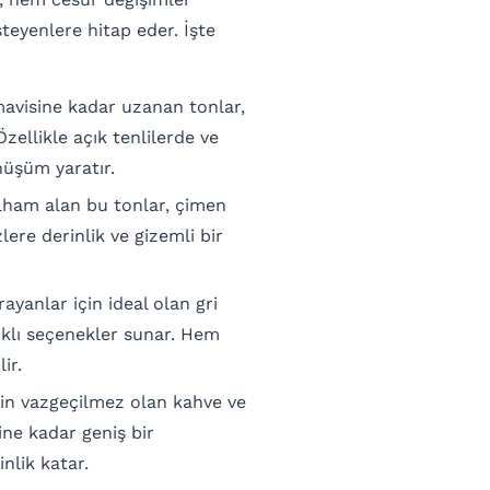
teyenlere hitap eder. İşte
avisine kadar uzanan tonlar,
Özellikle açık tenlilerde ve
nüşüm yaratır.
lham alan bu tonlar, çimen
lere derinlik ve gizemli bir
yanlar için ideal olan gri
rklı seçenekler sunar. Hem
ir.
çin vazgeçilmez olan kahve ve
ine kadar geniş bir
nlik katar.