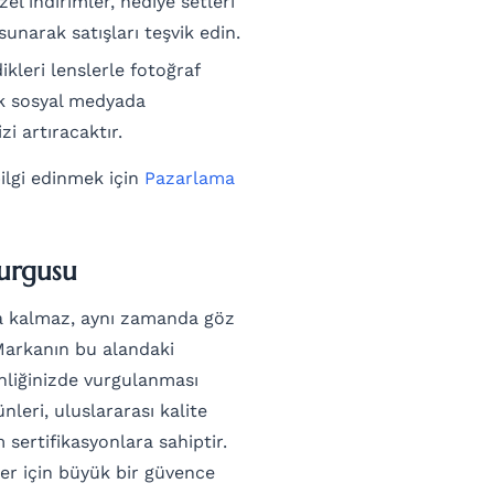
l indirimler, hediye setleri
sunarak satışları teşvik edin.
ikleri lenslerle fotoğraf
ak sosyal medyada
i artıracaktır.
bilgi edinmek için
Pazarlama
Vurgusu
a kalmaz, aynı zamanda göz
 Markanın bu alandaki
inliğinizde vurgulanması
leri, uluslararası kalite
 sertifikasyonlara sahiptir.
er için büyük bir güvence