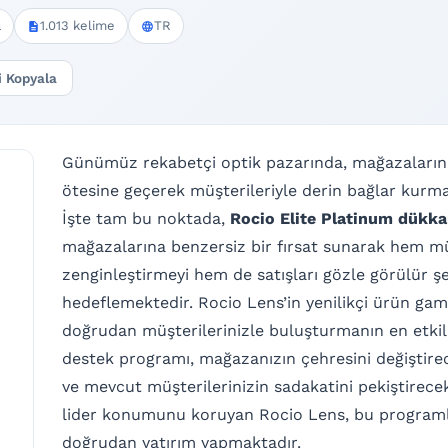
a
1.013 kelime
TR
i Kopyala
Günümüz rekabetçi optik pazarında, mağazaları
ötesine geçerek müşterileriyle derin bağlar kurm
İşte tam bu noktada,
Rocio Elite Platinum dükka
mağazalarına benzersiz bir fırsat sunarak hem m
zenginleştirmeyi hem de satışları gözle görülür şe
hedeflemektedir. Rocio Lens’in yenilikçi ürün gamı
doğrudan müşterilerinizle buluşturmanın en etkili
destek programı, mağazanızın çehresini değiştire
ve mevcut müşterilerinizin sadakatini pekiştirecek
lider konumunu koruyan Rocio Lens, bu programla 
doğrudan yatırım yapmaktadır.