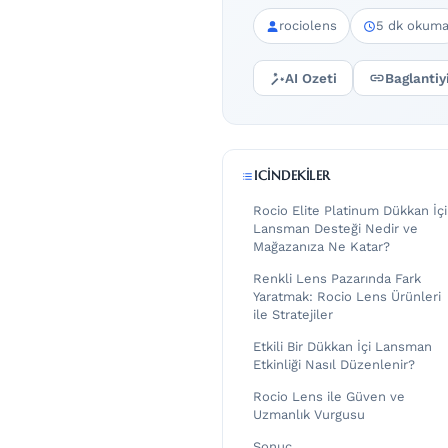
rociolens
5 dk okum
AI Ozeti
Baglantiy
ICINDEKILER
Rocio Elite Platinum Dükkan İçi
Lansman Desteği Nedir ve
Mağazanıza Ne Katar?
Renkli Lens Pazarında Fark
Yaratmak: Rocio Lens Ürünleri
ile Stratejiler
Etkili Bir Dükkan İçi Lansman
Etkinliği Nasıl Düzenlenir?
Rocio Lens ile Güven ve
Uzmanlık Vurgusu
Sonuç