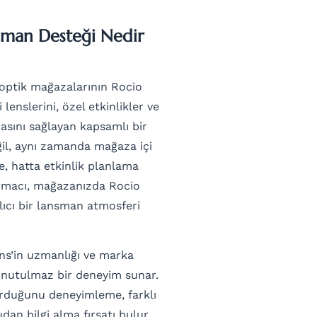
nsman Desteği Nedir
 optik mağazalarının Rocio
 lenslerini, özel etkinlikler ve
masını sağlayan kapsamlı bir
ğil, aynı zamanda mağaza içi
, hatta etkinlik planlama
 Amacı, mağazanızda Rocio
alıcı bir lansman atmosferi
ns’in uzmanlığı ve marka
unutulmaz bir deneyim sunar.
durduğunu deneyimleme, farklı
n bilgi alma fırsatı bulur.