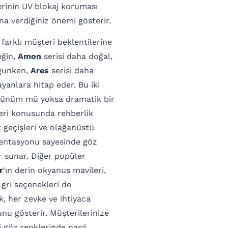
erinin UV blokaj koruması
na verdiğiniz önemi gösterir.
 farklı müşteri beklentilerine
eğin,
Amon
serisi daha doğal,
ygunken,
Ares
serisi daha
ayanlara hitap eder. Bu iki
 görünüm mü yoksa dramatik bir
eri konusunda rehberlik
k geçişleri ve olağanüstü
entasyonu sayesinde göz
r sunar. Diğer popüler
r
‘ın derin okyanus mavileri,
e gri seçenekleri de
ik, her zevke ve ihtiyaca
nu gösterir. Müşterilerinize
 göz renklerinde nasıl