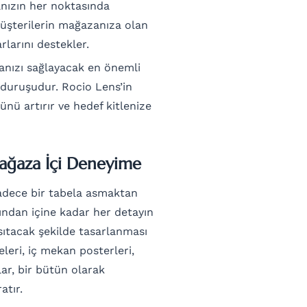
nızın her noktasında
müşterilerin mağazanıza olan
rlarını destekler.
manızı sağlayacak en önemli
 duruşudur. Rocio Lens’in
nü artırır ve hedef kitlenize
ağaza İçi Deneyime
sadece bir tabela asmaktan
şından içine kadar her detayın
sıtacak şekilde tasarlanması
eleri, iç mekan posterleri,
rlar, bir bütün olarak
atır.