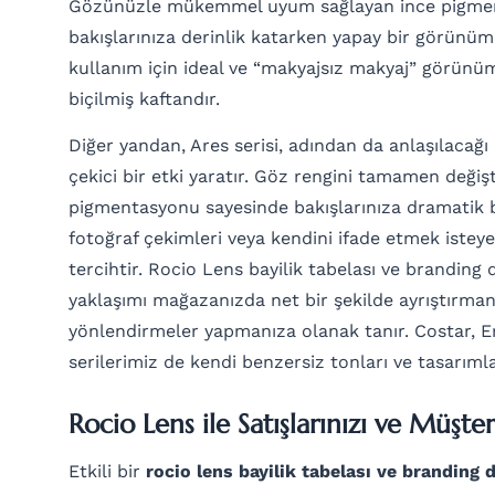
Gözünüzle mükemmel uyum sağlayan ince pigmen
bakışlarınıza derinlik katarken yapay bir görünü
kullanım için ideal ve “makyajsız makyaj” görünü
biçilmiş kaftandır.
Diğer yandan, Ares serisi, adından da anlaşılacağı
çekici bir etki yaratır. Göz rengini tamamen değişt
pigmentasyonu sayesinde bakışlarınıza dramatik bi
fotoğraf çekimleri veya kendini ifade etmek istey
tercihtir. Rocio Lens bayilik tabelası ve branding de
yaklaşımı mağazanızda net bir şekilde ayrıştırman
yönlendirmeler yapmanıza olanak tanır. Costar, Er
serilerimiz de kendi benzersiz tonları ve tasarımla
Rocio Lens ile Satışlarınızı ve Müşteri
Etkili bir
rocio lens bayilik tabelası ve branding 