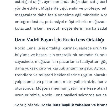
estetiğini değil, aynı zamanda doğrudan satış pe
yönde etkiler. Müşteriler, güvenilir ve profesyone
mağazalara daha fazla yönelme eğilimindedir. Ro
entegre destek, potansiyel müşterilerin mağazan
kolaylaştırırken, mevcut müşterilerin marka sadaka
Uzun Vadeli Başarı İçin Rocio Lens Ortaklığı
Rocio Lens ile iş ortaklığı kurmak, sadece ürün t
büyüme ve başarı için stratejik bir adımdır. Sun
sayesinde, mağazanızın pazarlama faaliyetleri gü
daha yüksek ciro ve kârlılık anlamına gelir. Ayrıca
trendlere ve müşteri beklentilerine uygun olarak 
yelpazemiz ve pazarlama materyallerimizle, her 
olursunuz. Müşteri memnuniyetini merkeze alan hi
ürünlerimizle, Rocio Lens bayileri sektörde ayrıca
Sonuç olarak,
rocio lens bayilik tabelası ve bran