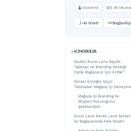
rociolens
5 dk okum
AI Ozeti
Baglantiy
ICINDEKILER
Neden Rocio Lens Bayilik
Tabelası ve Branding Desteği
Optik Mağazanız İçin Kritik?
Görsel Kimliğin Gücü:
Tabeladan Mağaza İçi Deneyim
Mağaza İçi Branding ile
Müşteri Yolculuğunu
Şekillendirin
Rocio Lens Renkli Lens Seriler
ile Mağazanızda Fark Yaratın
Amon ve Ares Serileri: