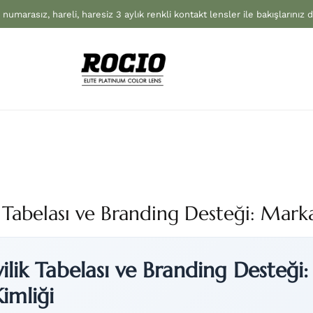
 numarasız, hareli, haresiz 3 aylık renkli kontakt lensler ile bakışlarınız 
 Tabelası ve Branding Desteği: Marka
ilik Tabelası ve Branding Desteği:
imliği