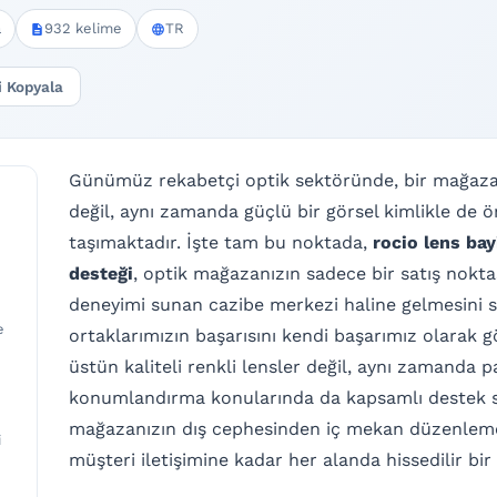
a
932 kelime
TR
i Kopyala
Günümüz rekabetçi optik sektöründe, bir mağazanı
değil, aynı zamanda güçlü bir görsel kimlikle de 
taşımaktadır. İşte tam bu noktada,
rocio lens bay
desteği
, optik mağazanızın sadece bir satış nokt
deneyimi sunan cazibe merkezi haline gelmesini sa
e
ortaklarımızın başarısını kendi başarımız olarak 
üstün kaliteli renkli lensler değil, aynı zamanda
konumlandırma konularında da kapsamlı destek s
mağazanızın dış cephesinden iç mekan düzenlemesi
i
müşteri iletişimine kadar her alanda hissedilir bir 