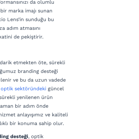
rformansınızı da olumlu
l bir marka imajı sunan
cio Lens’in sunduğu bu
ıza adım atmasını
tini de pekiştirir.
edarik etmekten öte, sürekli
duğumuz branding desteği
çlenir ve bu da uzun vadede
,
optik sektöründeki
güncel
sürekli yenilenen ürün
zaman bir adım önde
zmet anlayışımız ve kaliteli
lıklı bir konuma sahip olur.
ding desteği
, optik