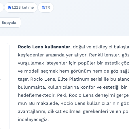
a
1.228 kelime
TR
i Kopyala
Rocio Lens kullananlar
, doğal ve etkileyici bakışl
keşfedenler arasında yer alıyor. Renkli lensler, gö
vurgulamak isteyenler için popüler bir estetik ç
ve modeli seçmek hem görünüm hem de göz sağlığ
taşır. Rocio Lens, Elite Platinum serisi ile bu ala
r
bulunmakta, kullanıcılarına konfor ve estetiği bi
hedeflemektedir. Peki, Rocio Lens deneyimi gerçek
n
mu? Bu makalede, Rocio Lens kullanıcılarının gö
avantajlarını, dikkat edilmesi gerekenleri ve en po
:
inceleyeceğiz.
t