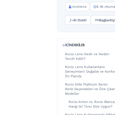
rociolens
6 dk okum
AI Ozeti
Baglantiy
ICINDEKILER
Rocio Lens Nedir ve Neden
Tercih Edilir?
Rocio Lens Kullananların
Deneyimleri: Doğallık ve Konfo
Ön Planda
Rocio Elite Platinum Serisi:
Renk Seçenekleri ve Öne Çıka
Modeller
Rocio Amon vs. Rocio Bianca
Hangi Gri Tonu Size Uygun?
Rocio Lens Kullanımında Dikka