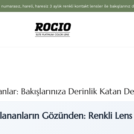
 numarasız, hareli, haresiz 3 aylık renkli kontakt lensler ile bakışlarınız 
nlar: Bakışlarınıza Derinlik Katan D
lananların Gözünden: Renkli Lens