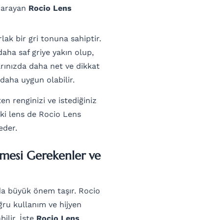
m arayan
Rocio Lens
ak bir gri tonuna sahiptir.
daha saf griye yakın olup,
arınızda daha net ve dikkat
 daha uygun olabilir.
n renginizi ve istediğiniz
ki lens de Rocio Lens
eder.
lmesi Gerekenler ve
 da büyük önem taşır. Rocio
ğru kullanım ve hijyen
ilir. İşte
Rocio Lens