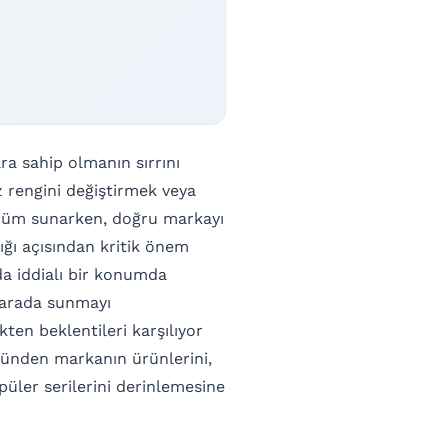
ara sahip olmanın sırrını
z rengini değiştirmek veya
özüm sunarken, doğru markayı
ı açısından kritik önem
nda iddialı bir konumda
r arada sunmayı
ten beklentileri karşılıyor
zünden markanın ürünlerini,
püler serilerini derinlemesine