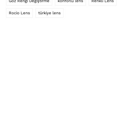
Göz Rengi Değiştirme
konforlu lens
Renkli Lens
Rocio Lens
türkiye lens