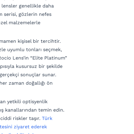
p lensler genellikle daha
m serisi, gözlerin nefes
özel malzemelerle
amen kişisel bir tercihtir.
izle uyumlu tonları seçmek,
ocio Lens’in “Elite Platinum”
pısıyla kusursuz bir şekilde
erçekçi sonuçlar sunar.
her zaman doğallığı ön
n yetkili optisyenlik
ış kanallarından temin edin.
ciddi riskler taşır.
Türk
tesini ziyaret ederek